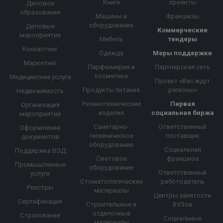
Книги
проекты
Деловое
образование
Машины и
Франшизы
оборудование
Деловые
Коммерческие
мероприятия
Мебель
тендеры
Консалтинг
Одежда
Меры поддержки
Маркетинг
Парфюмерия и
Партнерская сеть
косметика
Медицинские услуги
Проект «Вас ждут
Продукты питания
регионы»
Недвижимость
Резинотехнические
Первая
Организация
изделия
социальная биржа
мероприятий
Санитарно-
Ответственный
Оформление
гигиеническое
поставщик
документов
оборудование
Социальная
Поддержка ВЭД
Световое
франшиза
Промышленные
оборудование
Ответственный
услуги
Стоматологические
работодатель
Реестры
материалы
Центры занятости
Сертификация
Строительные и
ВУЗов
отделочные
Страхование
Социальные
материалы