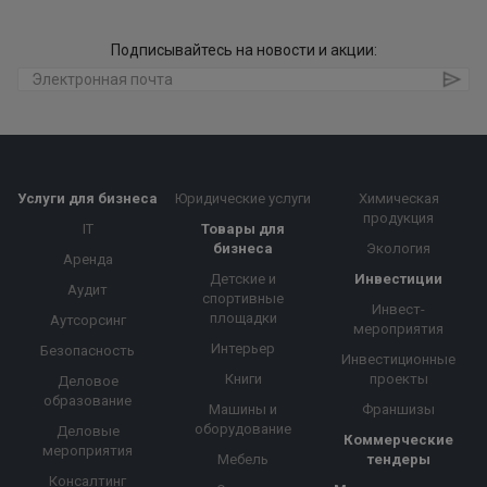
Подписывайтесь на новости и акции:
Услуги для бизнеса
Юридические услуги
Химическая
продукция
IT
Товары для
бизнеса
Экология
Аренда
Детские и
Инвестиции
Аудит
спортивные
Инвест-
площадки
Аутсорсинг
мероприятия
Интерьер
Безопасность
Инвестиционные
Книги
проекты
Деловое
образование
Машины и
Франшизы
оборудование
Деловые
Коммерческие
мероприятия
Мебель
тендеры
Консалтинг