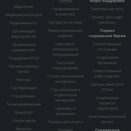
Одежда
Меры поддержки
Маркетинг
Парфюмерия и
Партнерская сеть
косметика
Медицинские услуги
Проект «Вас ждут
Продукты питания
регионы»
Недвижимость
Резинотехнические
Первая
Организация
изделия
социальная биржа
мероприятий
Санитарно-
Ответственный
Оформление
гигиеническое
поставщик
документов
оборудование
Социальная
Поддержка ВЭД
Световое
франшиза
Промышленные
оборудование
Ответственный
услуги
Стоматологические
работодатель
Реестры
материалы
Центры занятости
Сертификация
Строительные и
ВУЗов
отделочные
Страхование
Социальные
материалы
проекты
Телекоммуникации
Сувениры и
территорий
Транспорт
украшения
Благотворительный
Услуги связи
Товары для спорта
проект
Финансы
Топливо
Социальные