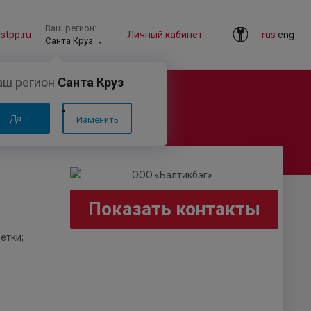
Ваш регион:
tpp.ru
Личный кабинет
rus
eng
Санта Круз
аш регион
Санта Круз
Да
Изменить
Показать контакты
етки;