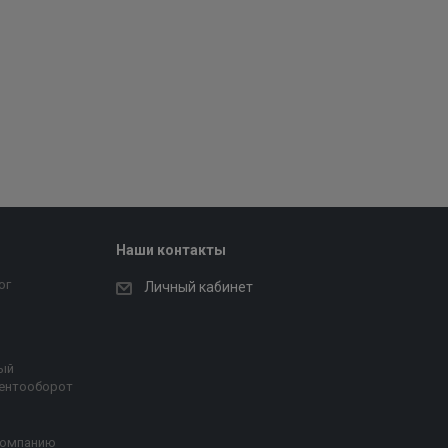
Наши контакты
ог
Личный кабинет
ый
ентооборот
компанию