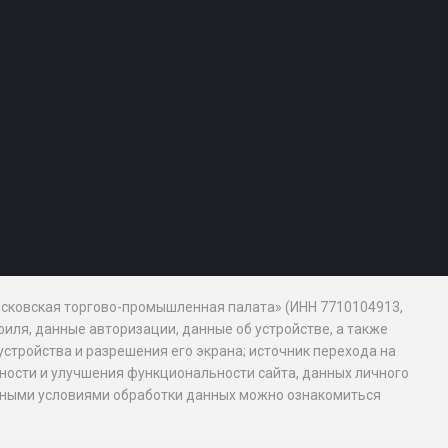
Московская торгово-промышленная палата» (ИНН 7710104913,
иля, данные авторизации, данные об устройстве, а также
устройства и разрешения его экрана; источник перехода на
обности и улучшения функциональности сайта, данных личного
новными условиями обработки данных можно ознакомиться