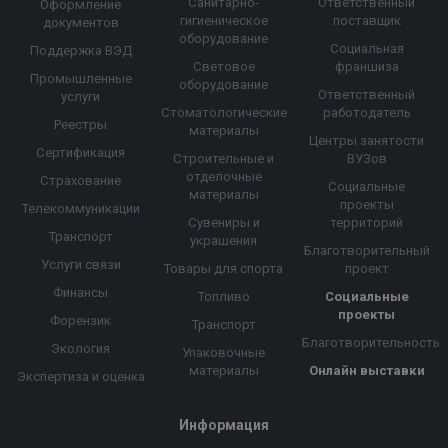
Санитарно-
Ответственный
Оформление
гигиеническое
поставщик
документов
оборудование
Социальная
Поддержка ВЭД
Световое
франшиза
Промышленные
оборудование
Ответственный
услуги
Стоматологические
работодатель
Реестры
материалы
Центры занятости
Сертификация
Строительные и
ВУЗов
отделочные
Страхование
Социальные
материалы
проекты
Телекоммуникации
Сувениры и
территорий
Транспорт
украшения
Благотворительный
Услуги связи
Товары для спорта
проект
Финансы
Топливо
Социальные
проекты
Форензик
Транспорт
Благотворительность
Экология
Упаковочные
материалы
Онлайн выставки
Экспертиза и оценка
Информация