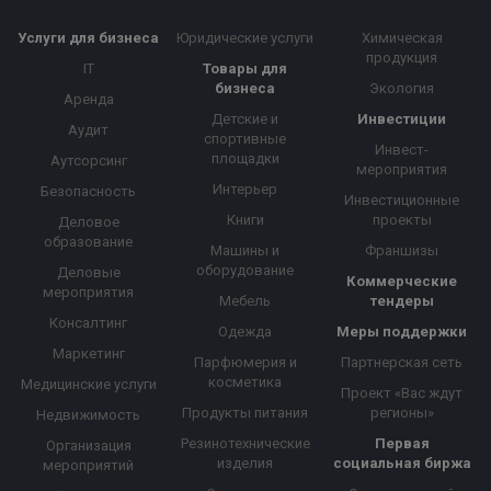
Услуги для бизнеса
Юридические услуги
Химическая
продукция
IT
Товары для
бизнеса
Экология
Аренда
Детские и
Инвестиции
Аудит
спортивные
Инвест-
площадки
Аутсорсинг
мероприятия
Интерьер
Безопасность
Инвестиционные
Книги
проекты
Деловое
образование
Машины и
Франшизы
оборудование
Деловые
Коммерческие
мероприятия
Мебель
тендеры
Консалтинг
Одежда
Меры поддержки
Маркетинг
Парфюмерия и
Партнерская сеть
косметика
Медицинские услуги
Проект «Вас ждут
Продукты питания
регионы»
Недвижимость
Резинотехнические
Первая
Организация
изделия
социальная биржа
мероприятий