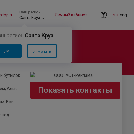
Ваш регион:
tpp.ru
Личный кабинет
rus
eng
Санта Круз
аш регион
Санта Круз
Да
Изменить
ки бутылок
Показать контакты
дом, Алые
ам. Все
и
т над