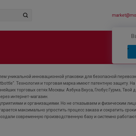
market@mos
В
лем уникальной инновационной упаковки для безопасной перевоз
tbottle". Технология и торговая марка имеют патентную защиту. На
ейших торговых сетях Москвы: Азбука Вкуса, Глобус Гурмэ, Твой 
ерез интернет-магазин.
дприятиями и организациями. Но не отказываем и физическим лиц
арается максимально упростить процесс заказа и сократить срок
создали современную производственную базу и системно работаю