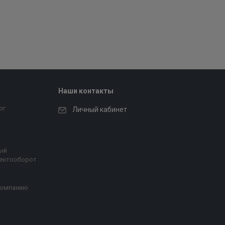
Наши контакты
ог
Личный кабинет
ый
ентооборот
компанию