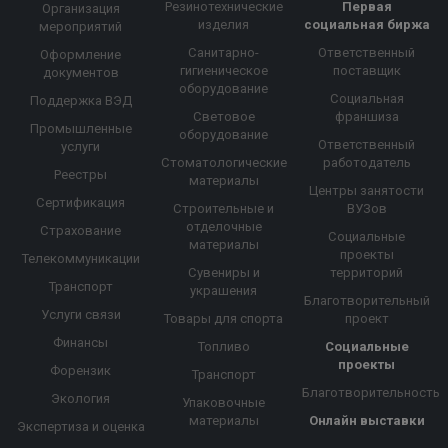
Резинотехнические
Первая
Организация
изделия
социальная биржа
мероприятий
Санитарно-
Ответственный
Оформление
гигиеническое
поставщик
документов
оборудование
Социальная
Поддержка ВЭД
Световое
франшиза
Промышленные
оборудование
Ответственный
услуги
Стоматологические
работодатель
Реестры
материалы
Центры занятости
Сертификация
Строительные и
ВУЗов
отделочные
Страхование
Социальные
материалы
проекты
Телекоммуникации
Сувениры и
территорий
Транспорт
украшения
Благотворительный
Услуги связи
Товары для спорта
проект
Финансы
Топливо
Социальные
проекты
Форензик
Транспорт
Благотворительность
Экология
Упаковочные
материалы
Онлайн выставки
Экспертиза и оценка