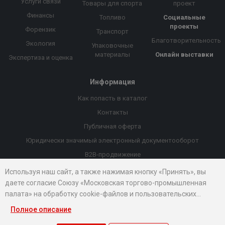
Услуги связи
Товары для спорта
проект
Финансы
Топливо
Социальные
проекты
Форензик
Транспорт
Благотворительность
Экология
Упаковочные
материалы
Онлайн выставки
Экспертиза и оценка
Информация
Как попасть в каталог
Контакты
Публичная оферта
Юридически значимый электронный документооборот
B2B-продвижение
Порекомендовать компанию
Используя наш сайт, а также нажимая кнопку «Принять», вы
даете согласие Союзу «Московская торгово-промышленная
Онлайн выставки
палата» на обработку cookie-файлов и пользовательских
Рейтинг компаний
данных...
Полное описание