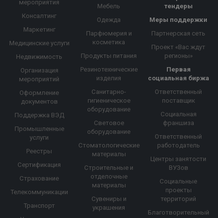
мероприятия
Мебель
тендеры
Консалтинг
Одежда
Меры поддержки
Маркетинг
Парфюмерия и
Партнерская сеть
косметика
Медицинские услуги
Проект «Вас ждут
Продукты питания
регионы»
Недвижимость
Резинотехнические
Первая
Организация
изделия
социальная биржа
мероприятий
Санитарно-
Ответственный
Оформление
гигиеническое
поставщик
документов
оборудование
Социальная
Поддержка ВЭД
Световое
франшиза
Промышленные
оборудование
Ответственный
услуги
Стоматологические
работодатель
Реестры
материалы
Центры занятости
Сертификация
Строительные и
ВУЗов
отделочные
Страхование
Социальные
материалы
проекты
Телекоммуникации
Сувениры и
территорий
Транспорт
украшения
Благотворительный