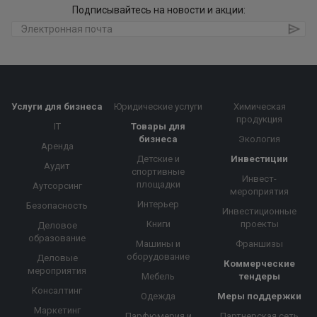
Подписывайтесь на новости и акции:
Услуги для бизнеса
Юридические услуги
Химическая
продукция
IT
Товары для
бизнеса
Экология
Аренда
Детские и
Инвестиции
Аудит
спортивные
Инвест-
площадки
Аутсорсинг
мероприятия
Интерьер
Безопасность
Инвестиционные
Книги
проекты
Деловое
образование
Машины и
Франшизы
оборудование
Деловые
Коммерческие
мероприятия
Мебель
тендеры
Консалтинг
Одежда
Меры поддержки
Маркетинг
Парфюмерия и
Партнерская сеть