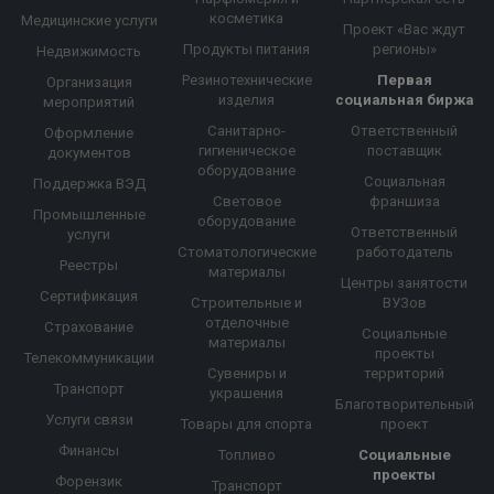
косметика
Медицинские услуги
Проект «Вас ждут
Продукты питания
регионы»
Недвижимость
Резинотехнические
Первая
Организация
изделия
социальная биржа
мероприятий
Санитарно-
Ответственный
Оформление
гигиеническое
поставщик
документов
оборудование
Социальная
Поддержка ВЭД
Световое
франшиза
Промышленные
оборудование
Ответственный
услуги
Стоматологические
работодатель
Реестры
материалы
Центры занятости
Сертификация
Строительные и
ВУЗов
отделочные
Страхование
Социальные
материалы
проекты
Телекоммуникации
Сувениры и
территорий
Транспорт
украшения
Благотворительный
Услуги связи
Товары для спорта
проект
Финансы
Топливо
Социальные
проекты
Форензик
Транспорт