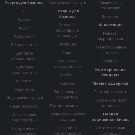
Услуги для бизнеса
Юридические услуги
Химическая
продукция
IT
Товары для
бизнеса
Экология
Аренда
Детские и
Инвестиции
Аудит
спортивные
Инвест-
площадки
Аутсорсинг
мероприятия
Интерьер
Безопасность
Инвестиционные
Книги
проекты
Деловое
образование
Машины и
Франшизы
оборудование
Деловые
Коммерческие
мероприятия
Мебель
тендеры
Консалтинг
Одежда
Меры поддержки
Маркетинг
Парфюмерия и
Партнерская сеть
косметика
Медицинские услуги
Проект «Вас ждут
Продукты питания
регионы»
Недвижимость
Резинотехнические
Первая
Организация
изделия
социальная биржа
мероприятий
Санитарно-
Ответственный
Оформление
гигиеническое
поставщик
документов