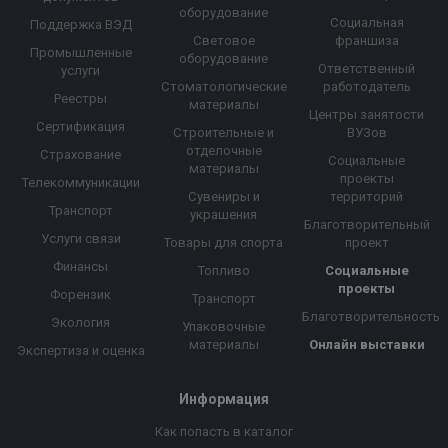
оборудование
Социальная
Поддержка ВЭД
Световое
франшиза
Промышленные
оборудование
Ответственный
услуги
Стоматологические
работодатель
Реестры
материалы
Центры занятости
Сертификация
Строительные и
ВУЗов
отделочные
Страхование
Социальные
материалы
проекты
Телекоммуникации
Сувениры и
территорий
Транспорт
украшения
Благотворительный
Услуги связи
Товары для спорта
проект
Финансы
Топливо
Социальные
проекты
Форензик
Транспорт
Благотворительность
Экология
Упаковочные
материалы
Онлайн выставки
Экспертиза и оценка
Информация
Как попасть в каталог