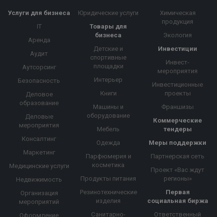
Услуги для бизнеса
Юридические услуги
Химическая
продукция
IT
Товары для
бизнеса
Экология
Аренда
Детские и
Инвестиции
Аудит
спортивные
Инвест-
площадки
Аутсорсинг
мероприятия
Интерьер
Безопасность
Инвестиционные
Книги
проекты
Деловое
образование
Машины и
Франшизы
оборудование
Деловые
Коммерческие
мероприятия
Мебель
тендеры
Консалтинг
Одежда
Меры поддержки
Маркетинг
Парфюмерия и
Партнерская сеть
косметика
Медицинские услуги
Проект «Вас ждут
Продукты питания
регионы»
Недвижимость
Резинотехнические
Первая
Организация
изделия
социальная биржа
мероприятий
Санитарно-
Ответственный
Оформление