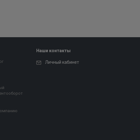
Наши контакты
ог
Личный кабинет
ый
ентооборот
компанию