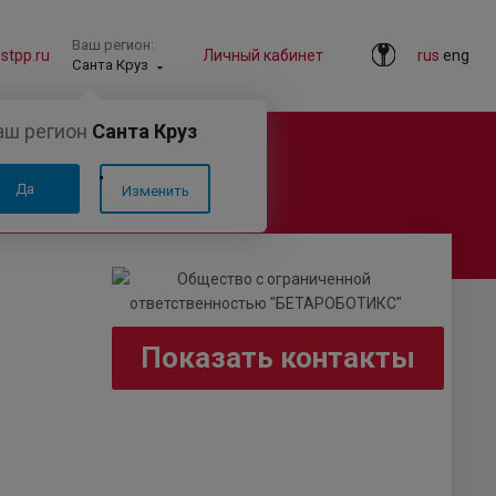
Ваш регион:
tpp.ru
Личный кабинет
rus
eng
Санта Круз
аш регион
Санта Круз
ТИКС»
Да
Изменить
Показать контакты