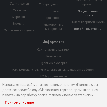
Благотворительный
Услуги связи
Товары для спорта
проект
Финансы
Топливо
Социальные
проекты
Форензик
Транспорт
Благотворительность
Экология
Упаковочные
материалы
Онлайн выставки
Экспертиза и оценка
Информация
Как попасть в каталог
Контакты
Публичная оферта
Юридически значимый электронный документооборот
B2B-продвижение
Порекомендовать компанию
Используя наш сайт, а также нажимая кнопку «Принять», вы
даете согласие Союзу «Московская торгово-промышленная
Онлайн выставки
палата» на обработку cookie-файлов и пользовательских
Рейтинг компаний
данных...
Полное описание