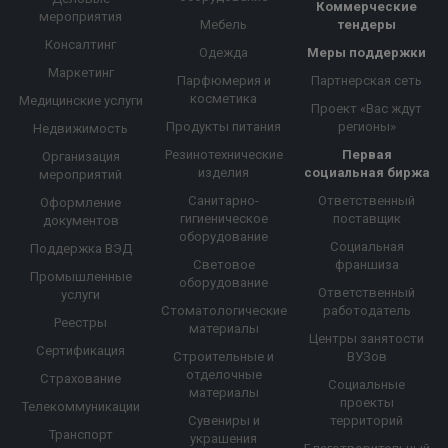
Коммерческие
мероприятия
Мебель
тендеры
Консалтинг
Одежда
Меры поддержки
Маркетинг
Парфюмерия и
Партнерская сеть
косметика
Медицинские услуги
Проект «Вас ждут
Продукты питания
регионы»
Недвижимость
Резинотехнические
Первая
Организация
изделия
социальная биржа
мероприятий
Санитарно-
Ответственный
Оформление
гигиеническое
поставщик
документов
оборудование
Социальная
Поддержка ВЭД
Световое
франшиза
Промышленные
оборудование
Ответственный
услуги
Стоматологические
работодатель
Реестры
материалы
Центры занятости
Сертификация
Строительные и
ВУЗов
отделочные
Страхование
Социальные
материалы
проекты
Телекоммуникации
Сувениры и
территорий
Транспорт
украшения