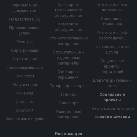
Санитарно-
Ответственный
Оформление
гигиеническое
поставщик
документов
оборудование
Социальная
Поддержка ВЭД
Световое
франшиза
Промышленные
оборудование
Ответственный
услуги
Стоматологические
работодатель
Реестры
материалы
Центры занятости
Сертификация
Строительные и
ВУЗов
отделочные
Страхование
Социальные
материалы
проекты
Телекоммуникации
Сувениры и
территорий
Транспорт
украшения
Благотворительный
Услуги связи
Товары для спорта
проект
Финансы
Топливо
Социальные
проекты
Форензик
Транспорт
Благотворительность
Экология
Упаковочные
материалы
Онлайн выставки
Экспертиза и оценка
Информация