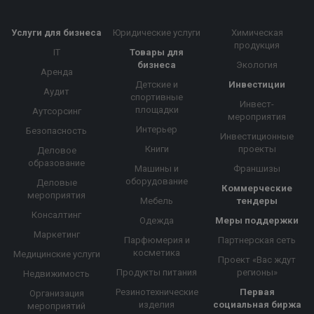
Услуги для бизнеса
Юридические услуги
Химическая
продукция
IT
Товары для
бизнеса
Экология
Аренда
Детские и
Инвестиции
Аудит
спортивные
Инвест-
площадки
Аутсорсинг
мероприятия
Интерьер
Безопасность
Инвестиционные
Книги
проекты
Деловое
образование
Машины и
Франшизы
оборудование
Деловые
Коммерческие
мероприятия
Мебель
тендеры
Консалтинг
Одежда
Меры поддержки
Маркетинг
Парфюмерия и
Партнерская сеть
косметика
Медицинские услуги
Проект «Вас ждут
Продукты питания
регионы»
Недвижимость
Резинотехнические
Первая
Организация
изделия
социальная биржа
мероприятий