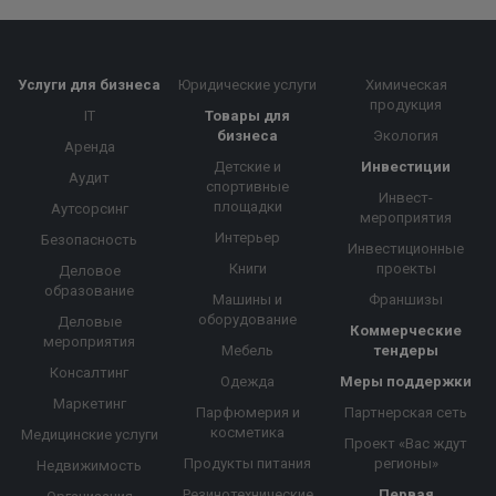
Услуги для бизнеса
Юридические услуги
Химическая
продукция
IT
Товары для
бизнеса
Экология
Аренда
Детские и
Инвестиции
Аудит
спортивные
Инвест-
площадки
Аутсорсинг
мероприятия
Интерьер
Безопасность
Инвестиционные
Книги
проекты
Деловое
образование
Машины и
Франшизы
оборудование
Деловые
Коммерческие
мероприятия
Мебель
тендеры
Консалтинг
Одежда
Меры поддержки
Маркетинг
Парфюмерия и
Партнерская сеть
косметика
Медицинские услуги
Проект «Вас ждут
Продукты питания
регионы»
Недвижимость
Резинотехнические
Первая