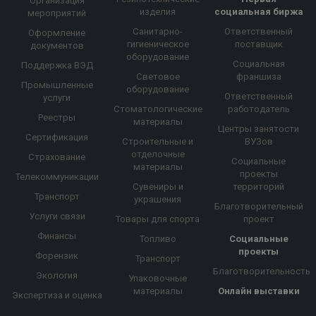
Организация
изделия
социальная биржа
мероприятий
Санитарно-
Ответственный
Оформление
гигиеническое
поставщик
документов
оборудование
Социальная
Поддержка ВЭД
Световое
франшиза
Промышленные
оборудование
Ответственный
услуги
Стоматологические
работодатель
Реестры
материалы
Центры занятости
Сертификация
Строительные и
ВУЗов
отделочные
Страхование
Социальные
материалы
проекты
Телекоммуникации
Сувениры и
территорий
Транспорт
украшения
Благотворительный
Услуги связи
Товары для спорта
проект
Финансы
Топливо
Социальные
проекты
Форензик
Транспорт
Благотворительность
Экология
Упаковочные
материалы
Онлайн выставки
Экспертиза и оценка