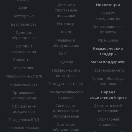
Детские и
Инвестиции
Аудит
спортивные
Инвест-
площадки
Аутсорсинг
мероприятия
Интерьер
Безопасность
Инвестиционные
Книги
проекты
Деловое
образование
Машины и
Франшизы
оборудование
Деловые
Коммерческие
мероприятия
Мебель
тендеры
Консалтинг
Одежда
Меры поддержки
Маркетинг
Парфюмерия и
Партнерская сеть
косметика
Медицинские услуги
Проект «Вас ждут
Продукты питания
регионы»
Недвижимость
Резинотехнические
Первая
Организация
изделия
социальная биржа
мероприятий
Санитарно-
Ответственный
Оформление
гигиеническое
поставщик
документов
оборудование
Социальная
Поддержка ВЭД
Световое
франшиза
Промышленные
оборудование