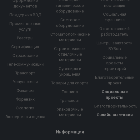
Оформление
гигиеническое
поставщик
документов
оборудование
Социальная
Поддержка ВЭД
Световое
франшиза
Промышленные
оборудование
Ответственный
услуги
Стоматологические
работодатель
Реестры
материалы
Центры занятости
Сертификация
Строительные и
ВУЗов
отделочные
Страхование
Социальные
материалы
проекты
Телекоммуникации
Сувениры и
территорий
Транспорт
украшения
Благотворительный
Услуги связи
Товары для спорта
проект
Финансы
Топливо
Социальные
проекты
Форензик
Транспорт
Благотворительность
Экология
Упаковочные
материалы
Онлайн выставки
Экспертиза и оценка
Информация