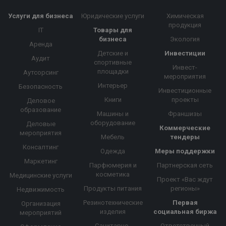
Услуги для бизнеса
Юридические услуги
Химическая
продукция
IT
Товары для
бизнеса
Экология
Аренда
Детские и
Инвестиции
Аудит
спортивные
Инвест-
площадки
Аутсорсинг
мероприятия
Интерьер
Безопасность
Инвестиционные
Книги
проекты
Деловое
образование
Машины и
Франшизы
оборудование
Деловые
Коммерческие
мероприятия
Мебель
тендеры
Консалтинг
Одежда
Меры поддержки
Маркетинг
Парфюмерия и
Партнерская сеть
косметика
Медицинские услуги
Проект «Вас ждут
Продукты питания
регионы»
Недвижимость
Резинотехнические
Первая
Организация
изделия
социальная биржа
мероприятий
Санитарно-
Ответственный