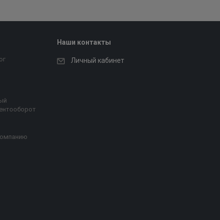
Наши контакты
ог
Личный кабинет
ый
ентооборот
компанию