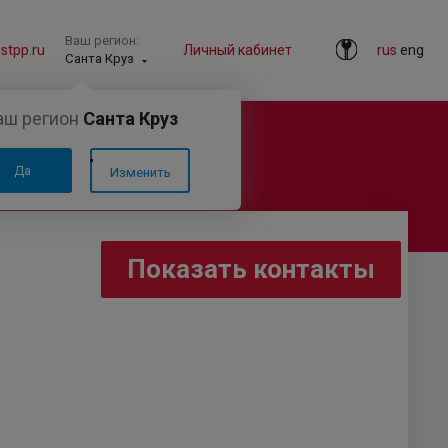
Ваш регион:
tpp.ru
Личный кабинет
rus
eng
Санта Круз
аш регион
Санта Круз
ОКОМ»
Да
Изменить
Показать контакты