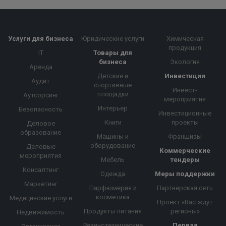
Услуги для бизнеса
Юридические услуги
Химическая
продукция
IT
Товары для
бизнеса
Экология
Аренда
Детские и
Инвестиции
Аудит
спортивные
Инвест-
площадки
Аутсорсинг
мероприятия
Интерьер
Безопасность
Инвестиционные
Книги
проекты
Деловое
образование
Машины и
Франшизы
оборудование
Деловые
Коммерческие
мероприятия
Мебель
тендеры
Консалтинг
Одежда
Меры поддержки
Маркетинг
Парфюмерия и
Партнерская сеть
косметика
Медицинские услуги
Проект «Вас ждут
Продукты питания
регионы»
Недвижимость
Резинотехнические
Первая