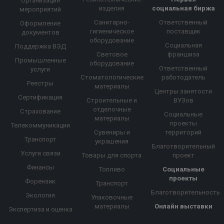
Организация
изделия
социальная биржа
мероприятий
Санитарно-
Ответственный
Оформление
гигиеническое
поставщик
документов
оборудование
Социальная
Поддержка ВЭД
Световое
франшиза
Промышленные
оборудование
Ответственный
услуги
Стоматологические
работодатель
Реестры
материалы
Центры занятости
Сертификация
Строительные и
ВУЗов
отделочные
Страхование
Социальные
материалы
проекты
Телекоммуникации
Сувениры и
территорий
Транспорт
украшения
Благотворительный
Услуги связи
Товары для спорта
проект
Финансы
Топливо
Социальные
проекты
Форензик
Транспорт
Благотворительность
Экология
Упаковочные
материалы
Онлайн выставки
Экспертиза и оценка