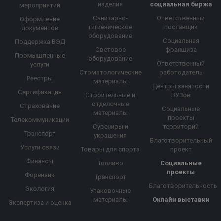
изделия
социальная биржа
мероприятий
Санитарно-
Ответственный
Оформление
гигиеническое
поставщик
документов
оборудование
Социальная
Поддержка ВЭД
Световое
франшиза
Промышленные
оборудование
Ответственный
услуги
Стоматологические
работодатель
Реестры
материалы
Центры занятости
Сертификация
Строительные и
ВУЗов
отделочные
Страхование
Социальные
материалы
проекты
Телекоммуникации
Сувениры и
территорий
Транспорт
украшения
Благотворительный
Услуги связи
Товары для спорта
проект
Финансы
Топливо
Социальные
проекты
Форензик
Транспорт
Благотворительность
Экология
Упаковочные
материалы
Онлайн выставки
Экспертиза и оценка