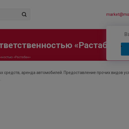
market@mos
В
тветственностью «Растабан»
нностью «Растабан»
х средств, аренда автомобилей. Предоставление прочих видов усл
.