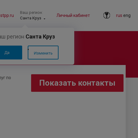
Ваш регион:
tpp.ru
Личный кабинет
rus
eng
Санта Круз
аш регион
Санта Круз
Да
Изменить
уг по
Показать контакты