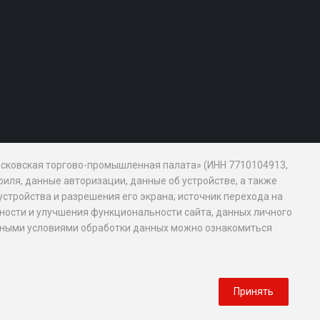
Московская торгово-промышленная палата» (ИНН 7710104913,
иля, данные авторизации, данные об устройстве, а также
устройства и разрешения его экрана; источник перехода на
обности и улучшения функциональности сайта, данных личного
новными условиями обработки данных можно ознакомиться
Принять