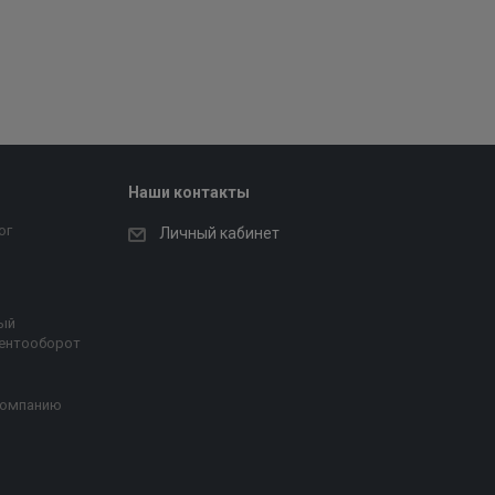
Наши контакты
ог
Личный кабинет
ый
ентооборот
компанию