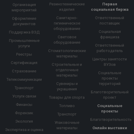
Резинотехнические
Первая
Организация
изделия
социальная биржа
мероприятий
Санитарно-
Ответственный
Оформление
гигиеническое
поставщик
документов
оборудование
Социальная
Поддержка ВЭД
Световое
франшиза
Промышленные
оборудование
Ответственный
услуги
Стоматологические
работодатель
Реестры
материалы
Центры занятости
Сертификация
Строительные и
ВУЗов
отделочные
Страхование
Социальные
материалы
проекты
Телекоммуникации
Сувениры и
территорий
Транспорт
украшения
Благотворительный
Услуги связи
Товары для спорта
проект
Финансы
Топливо
Социальные
проекты
Форензик
Транспорт
Благотворительность
Экология
Упаковочные
материалы
Онлайн выставки
Экспертиза и оценка