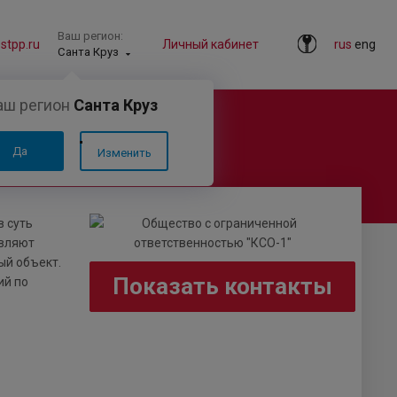
Ваш регион:
tpp.ru
Личный кабинет
rus
eng
Санта Круз
аш регион
Санта Круз
Да
Изменить
в суть
авляют
ый объект.
Показать контакты
ий по