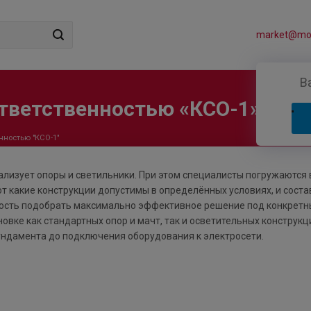
market@mos
В
тветственностью «КСО-1»
нностью "КСО-1"
лизует опоры и светильники. При этом специалисты погружаются 
т какие конструкции допустимы в определённых условиях, и сост
ность подобрать максимально эффективное решение под конкретн
овке как стандартных опор и мачт, так и осветительных конструкц
ундамента до подключения оборудования к электросети.