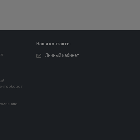
Наши контакты
ог
Личный кабинет
ый
ентооборот
компанию