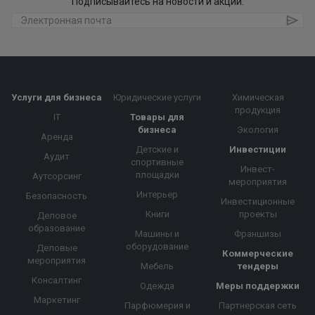
Подписывайтесь на новости и акции:
Услуги для бизнеса
Юридические услуги
Химическая
продукция
IT
Товары для
бизнеса
Экология
Аренда
Детские и
Инвестиции
Аудит
спортивные
Инвест-
площадки
Аутсорсинг
мероприятия
Интерьер
Безопасность
Инвестиционные
Книги
проекты
Деловое
образование
Машины и
Франшизы
оборудование
Деловые
Коммерческие
мероприятия
Мебель
тендеры
Консалтинг
Одежда
Меры поддержки
Маркетинг
Парфюмерия и
Партнерская сеть