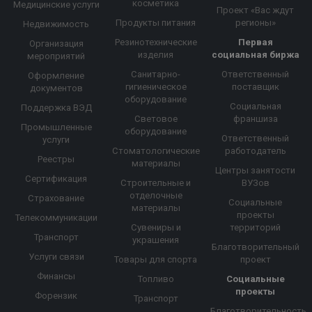
косметика
Медицинские услуги
Проект «Вас ждут
Продукты питания
регионы»
Недвижимость
Резинотехнические
Первая
Организация
изделия
социальная биржа
мероприятий
Санитарно-
Ответственный
Оформление
гигиеническое
поставщик
документов
оборудование
Социальная
Поддержка ВЭД
Световое
франшиза
Промышленные
оборудование
Ответственный
услуги
Стоматологические
работодатель
Реестры
материалы
Центры занятости
Сертификация
Строительные и
ВУЗов
отделочные
Страхование
Социальные
материалы
проекты
Телекоммуникации
Сувениры и
территорий
Транспорт
украшения
Благотворительный
Услуги связи
Товары для спорта
проект
Финансы
Топливо
Социальные
проекты
Форензик
Транспорт
Благотворительность