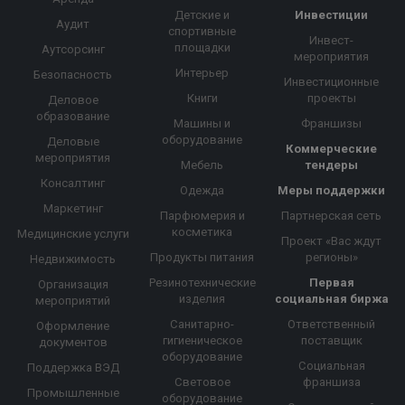
Детские и
Инвестиции
Аудит
спортивные
Инвест-
площадки
Аутсорсинг
мероприятия
Интерьер
Безопасность
Инвестиционные
Книги
проекты
Деловое
образование
Машины и
Франшизы
оборудование
Деловые
Коммерческие
мероприятия
Мебель
тендеры
Консалтинг
Одежда
Меры поддержки
Маркетинг
Парфюмерия и
Партнерская сеть
косметика
Медицинские услуги
Проект «Вас ждут
Продукты питания
регионы»
Недвижимость
Резинотехнические
Первая
Организация
изделия
социальная биржа
мероприятий
Санитарно-
Ответственный
Оформление
гигиеническое
поставщик
документов
оборудование
Социальная
Поддержка ВЭД
Световое
франшиза
Промышленные
оборудование