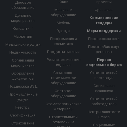
Книги
проекты
Деловое
образование
Машины и
Франшизы
оборудование
Деловые
Коммерческие
мероприятия
Мебель
тендеры
Консалтинг
Одежда
Меры поддержки
Маркетинг
Парфюмерия и
Партнерская сеть
косметика
Медицинские услуги
Проект «Вас ждут
Продукты питания
регионы»
Недвижимость
Резинотехнические
Первая
Организация
изделия
социальная биржа
мероприятий
Санитарно-
Ответственный
Оформление
гигиеническое
поставщик
документов
оборудование
Социальная
Поддержка ВЭД
Световое
франшиза
Промышленные
оборудование
Ответственный
услуги
Стоматологические
работодатель
Реестры
материалы
Центры занятости
Сертификация
Строительные и
ВУЗов
отделочные
Страхование
Социальные