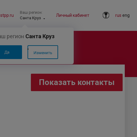
Ваш регион:
tpp.ru
Личный кабинет
rus
eng
Санта Круз
аш регион
Санта Круз
Ь»
Да
Изменить
Показать контакты