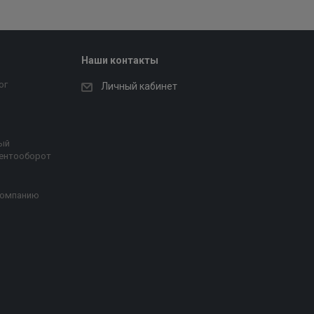
Наши контакты
ог
Личный кабинет
ый
ентооборот
компанию