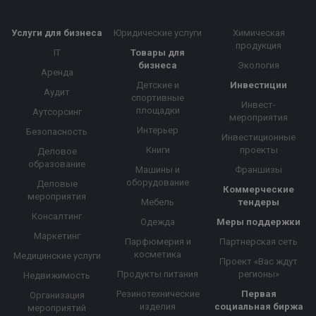
Услуги для бизнеса
Юридические услуги
Химическая
продукция
IT
Товары для
бизнеса
Экология
Аренда
Детские и
Инвестиции
Аудит
спортивные
Инвест-
площадки
Аутсорсинг
мероприятия
Интерьер
Безопасность
Инвестиционные
Книги
проекты
Деловое
образование
Машины и
Франшизы
оборудование
Деловые
Коммерческие
мероприятия
Мебель
тендеры
Консалтинг
Одежда
Меры поддержки
Маркетинг
Парфюмерия и
Партнерская сеть
косметика
Медицинские услуги
Проект «Вас ждут
Продукты питания
регионы»
Недвижимость
Резинотехнические
Первая
Организация
изделия
социальная биржа
мероприятий