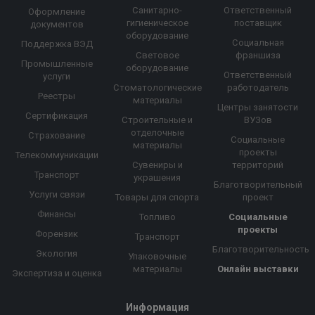
Санитарно-
Ответственный
Оформление
гигиеническое
поставщик
документов
оборудование
Социальная
Поддержка ВЭД
Световое
франшиза
Промышленные
оборудование
Ответственный
услуги
Стоматологические
работодатель
Реестры
материалы
Центры занятости
Сертификация
Строительные и
ВУЗов
отделочные
Страхование
Социальные
материалы
проекты
Телекоммуникации
Сувениры и
территорий
Транспорт
украшения
Благотворительный
Услуги связи
Товары для спорта
проект
Финансы
Топливо
Социальные
проекты
Форензик
Транспорт
Благотворительность
Экология
Упаковочные
материалы
Онлайн выставки
Экспертиза и оценка
Информация