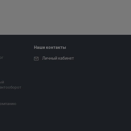
Наши контакты
ог
Личный кабинет
ый
ентооборот
компанию