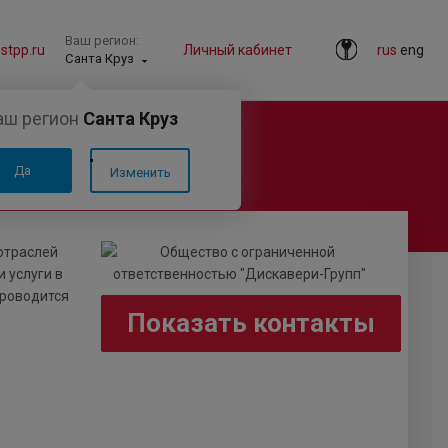
Ваш регион:
tpp.ru
Личный кабинет
rus
eng
Санта Круз
аш регион
Санта Круз
Групп»
Да
Изменить
отраслей
 услуги в
проводится
Показать контакты