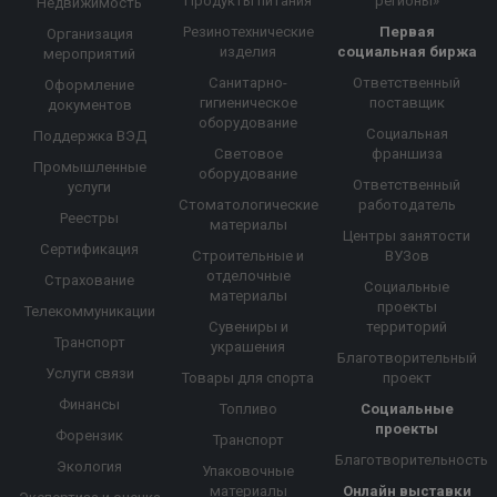
Продукты питания
регионы»
Недвижимость
Резинотехнические
Первая
Организация
изделия
социальная биржа
мероприятий
Санитарно-
Ответственный
Оформление
гигиеническое
поставщик
документов
оборудование
Социальная
Поддержка ВЭД
Световое
франшиза
Промышленные
оборудование
Ответственный
услуги
Стоматологические
работодатель
Реестры
материалы
Центры занятости
Сертификация
Строительные и
ВУЗов
отделочные
Страхование
Социальные
материалы
проекты
Телекоммуникации
Сувениры и
территорий
Транспорт
украшения
Благотворительный
Услуги связи
Товары для спорта
проект
Финансы
Топливо
Социальные
проекты
Форензик
Транспорт
Благотворительность
Экология
Упаковочные
материалы
Онлайн выставки