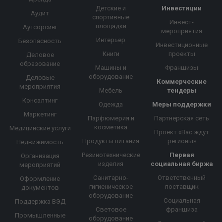
Детские и
Инвестиции
Аудит
спортивные
Инвест-
площадки
Аутсорсинг
мероприятия
Интерьер
Безопасность
Инвестиционные
Книги
проекты
Деловое
образование
Машины и
Франшизы
оборудование
Деловые
Коммерческие
мероприятия
Мебель
тендеры
Консалтинг
Одежда
Меры поддержки
Маркетинг
Парфюмерия и
Партнерская сеть
косметика
Медицинские услуги
Проект «Вас ждут
Продукты питания
регионы»
Недвижимость
Резинотехнические
Первая
Организация
изделия
социальная биржа
мероприятий
Санитарно-
Ответственный
Оформление
гигиеническое
поставщик
документов
оборудование
Социальная
Поддержка ВЭД
Световое
франшиза
Промышленные
оборудование