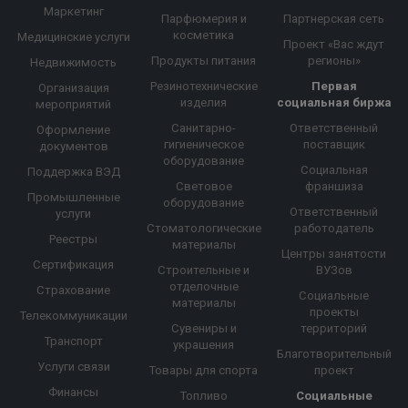
Маркетинг
Парфюмерия и
Партнерская сеть
косметика
Медицинские услуги
Проект «Вас ждут
Продукты питания
регионы»
Недвижимость
Резинотехнические
Первая
Организация
изделия
социальная биржа
мероприятий
Санитарно-
Ответственный
Оформление
гигиеническое
поставщик
документов
оборудование
Социальная
Поддержка ВЭД
Световое
франшиза
Промышленные
оборудование
Ответственный
услуги
Стоматологические
работодатель
Реестры
материалы
Центры занятости
Сертификация
Строительные и
ВУЗов
отделочные
Страхование
Социальные
материалы
проекты
Телекоммуникации
Сувениры и
территорий
Транспорт
украшения
Благотворительный
Услуги связи
Товары для спорта
проект
Финансы
Топливо
Социальные