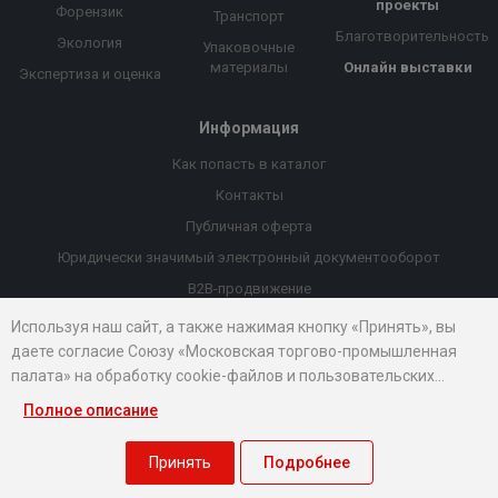
проекты
Форензик
Транспорт
Благотворительность
Экология
Упаковочные
материалы
Онлайн выставки
Экспертиза и оценка
Информация
Как попасть в каталог
Контакты
Публичная оферта
Юридически значимый электронный документооборот
B2B-продвижение
Порекомендовать компанию
Используя наш сайт, а также нажимая кнопку «Принять», вы
даете согласие Союзу «Московская торгово-промышленная
Онлайн выставки
палата» на обработку cookie-файлов и пользовательских
Рейтинг компаний
данных...
Полное описание
© 2026 Все права защищены.
Правовые документы
Принять
Подробнее