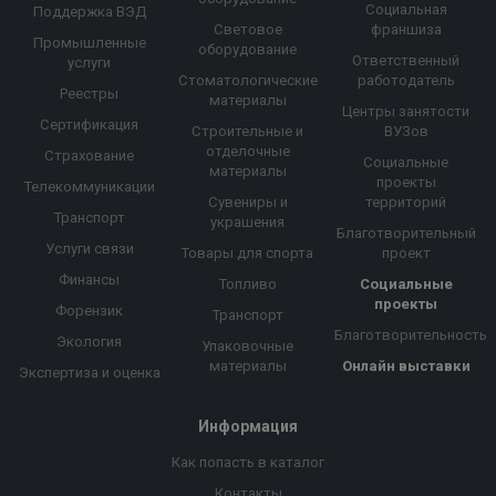
Социальная
Поддержка ВЭД
Световое
франшиза
Промышленные
оборудование
Ответственный
услуги
Стоматологические
работодатель
Реестры
материалы
Центры занятости
Сертификация
Строительные и
ВУЗов
отделочные
Страхование
Социальные
материалы
проекты
Телекоммуникации
Сувениры и
территорий
Транспорт
украшения
Благотворительный
Услуги связи
Товары для спорта
проект
Финансы
Топливо
Социальные
проекты
Форензик
Транспорт
Благотворительность
Экология
Упаковочные
материалы
Онлайн выставки
Экспертиза и оценка
Информация
Как попасть в каталог
Контакты