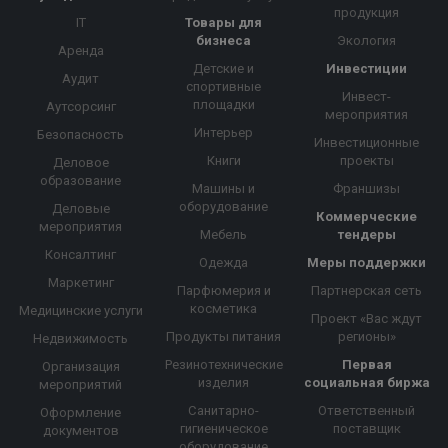
продукция
IT
Товары для
бизнеса
Экология
Аренда
Детские и
Инвестиции
Аудит
спортивные
Инвест-
площадки
Аутсорсинг
мероприятия
Интерьер
Безопасность
Инвестиционные
Книги
проекты
Деловое
образование
Машины и
Франшизы
оборудование
Деловые
Коммерческие
мероприятия
Мебель
тендеры
Консалтинг
Одежда
Меры поддержки
Маркетинг
Парфюмерия и
Партнерская сеть
косметика
Медицинские услуги
Проект «Вас ждут
Продукты питания
регионы»
Недвижимость
Резинотехнические
Первая
Организация
изделия
социальная биржа
мероприятий
Санитарно-
Ответственный
Оформление
гигиеническое
поставщик
документов
оборудование