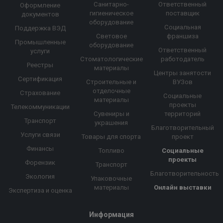
Санитарно-
Ответственный
Оформление
гигиеническое
поставщик
документов
оборудование
Социальная
Поддержка ВЭД
Световое
франшиза
Промышленные
оборудование
Ответственный
услуги
Стоматологические
работодатель
Реестры
материалы
Центры занятости
Сертификация
Строительные и
ВУЗов
отделочные
Страхование
Социальные
материалы
проекты
Телекоммуникации
Сувениры и
территорий
Транспорт
украшения
Благотворительный
Услуги связи
Товары для спорта
проект
Финансы
Топливо
Социальные
проекты
Форензик
Транспорт
Благотворительность
Экология
Упаковочные
материалы
Онлайн выставки
Экспертиза и оценка
Информация