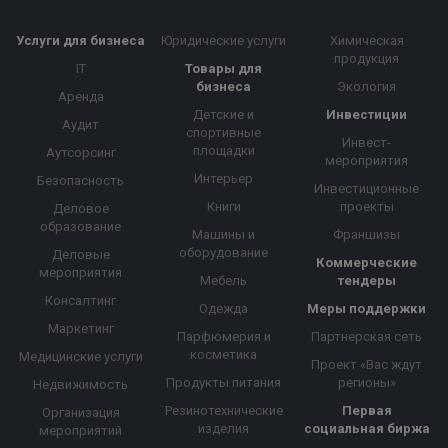
Услуги для бизнеса
Юридические услуги
Химическая
продукция
IT
Товары для
бизнеса
Экология
Аренда
Детские и
Инвестиции
Аудит
спортивные
Инвест-
площадки
Аутсорсинг
мероприятия
Интерьер
Безопасность
Инвестиционные
Книги
проекты
Деловое
образование
Машины и
Франшизы
оборудование
Деловые
Коммерческие
мероприятия
Мебель
тендеры
Консалтинг
Одежда
Меры поддержки
Маркетинг
Парфюмерия и
Партнерская сеть
косметика
Медицинские услуги
Проект «Вас ждут
Продукты питания
регионы»
Недвижимость
Резинотехнические
Первая
Организация
изделия
социальная биржа
мероприятий