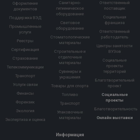
Санитарно-
Ответственный
Оформление
гигиеническое
поставщик
документов
оборудование
Социальная
Поддержка ВЭД
Световое
франшиза
Промышленные
оборудование
Ответственный
услуги
Стоматологические
работодатель
Реестры
материалы
Центры занятости
Сертификация
Строительные и
ВУЗов
отделочные
Страхование
Социальные
материалы
проекты
Телекоммуникации
Сувениры и
территорий
Транспорт
украшения
Благотворительный
Услуги связи
Товары для спорта
проект
Финансы
Топливо
Социальные
проекты
Форензик
Транспорт
Благотворительность
Экология
Упаковочные
материалы
Онлайн выставки
Экспертиза и оценка
Информация