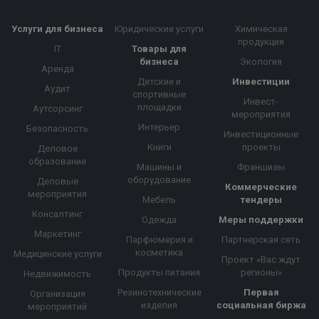
Услуги для бизнеса
Юридические услуги
Химическая
продукция
IT
Товары для
бизнеса
Экология
Аренда
Детские и
Инвестиции
Аудит
спортивные
Инвест-
площадки
Аутсорсинг
мероприятия
Интерьер
Безопасность
Инвестиционные
Книги
проекты
Деловое
образование
Машины и
Франшизы
оборудование
Деловые
Коммерческие
мероприятия
Мебель
тендеры
Консалтинг
Одежда
Меры поддержки
Маркетинг
Парфюмерия и
Партнерская сеть
косметика
Медицинские услуги
Проект «Вас ждут
Продукты питания
регионы»
Недвижимость
Резинотехнические
Первая
Организация
изделия
социальная биржа
мероприятий