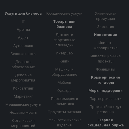
Услуги для бизнеса
Юридические услуги
Химическая
продукция
IT
Товары для
бизнеса
Экология
Аренда
Детские и
Инвестиции
Аудит
спортивные
Инвест-
площадки
Аутсорсинг
мероприятия
Интерьер
Безопасность
Инвестиционные
Книги
проекты
Деловое
образование
Машины и
Франшизы
оборудование
Деловые
Коммерческие
мероприятия
Мебель
тендеры
Консалтинг
Одежда
Меры поддержки
Маркетинг
Парфюмерия и
Партнерская сеть
косметика
Медицинские услуги
Проект «Вас ждут
Продукты питания
регионы»
Недвижимость
Резинотехнические
Первая
Организация
изделия
социальная биржа
мероприятий