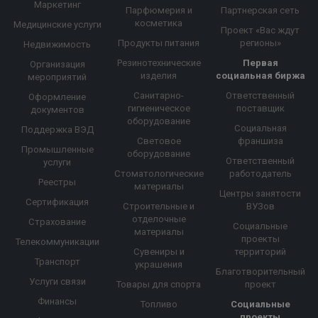
Маркетинг
Парфюмерия и
Партнерская сеть
косметика
Медицинские услуги
Проект «Вас ждут
Продукты питания
регионы»
Недвижимость
Резинотехнические
Первая
Организация
изделия
социальная биржа
мероприятий
Санитарно-
Ответственный
Оформление
гигиеническое
поставщик
документов
оборудование
Социальная
Поддержка ВЭД
Световое
франшиза
Промышленные
оборудование
Ответственный
услуги
Стоматологические
работодатель
Реестры
материалы
Центры занятости
Сертификация
Строительные и
ВУЗов
отделочные
Страхование
Социальные
материалы
проекты
Телекоммуникации
Сувениры и
территорий
Транспорт
украшения
Благотворительный
Услуги связи
Товары для спорта
проект
Финансы
Топливо
Социальные
проекты