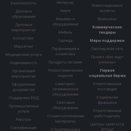
Интерьер
Безопасность
Инвестиционные
Книги
проекты
Деловое
образование
Машины и
Франшизы
оборудование
Деловые
Коммерческие
мероприятия
Мебель
тендеры
Консалтинг
Одежда
Меры поддержки
Маркетинг
Парфюмерия и
Партнерская сеть
косметика
Медицинские услуги
Проект «Вас ждут
Продукты питания
регионы»
Недвижимость
Резинотехнические
Первая
Организация
изделия
социальная биржа
мероприятий
Санитарно-
Ответственный
Оформление
гигиеническое
поставщик
документов
оборудование
Социальная
Поддержка ВЭД
Световое
франшиза
Промышленные
оборудование
Ответственный
услуги
Стоматологические
работодатель
Реестры
материалы
Центры занятости
Сертификация
Строительные и
ВУЗов