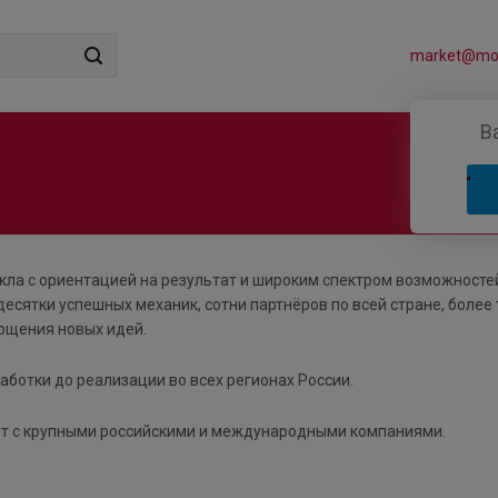
market@mos
В
икла с ориентацией на результат и широким спектром возможносте
есятки успешных механик, сотни партнёров по всей стране, более
лощения новых идей.
аботки до реализации во всех регионах России.
ает с крупными российскими и международными компаниями.