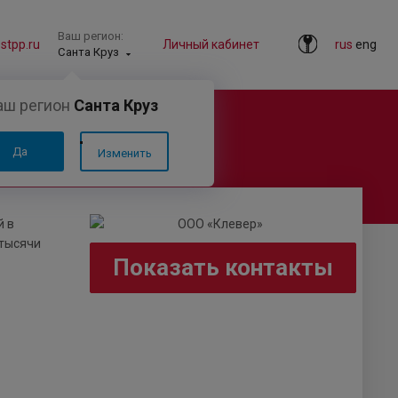
Ваш регион:
tpp.ru
Личный кабинет
rus
eng
Санта Круз
аш регион
Санта Круз
Да
Изменить
й в
 тысячи
Показать контакты