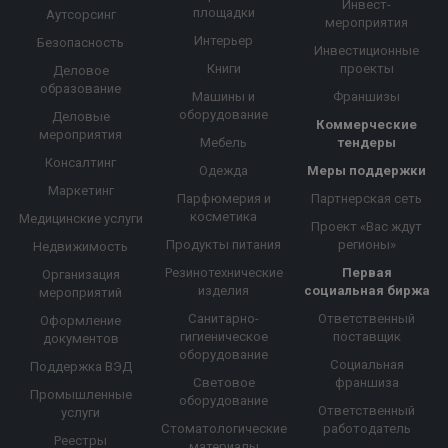
Инвест-
площадки
Аутсорсинг
мероприятия
Интерьер
Безопасность
Инвестиционные
Книги
проекты
Деловое
образование
Машины и
Франшизы
оборудование
Деловые
Коммерческие
мероприятия
Мебель
тендеры
Консалтинг
Одежда
Меры поддержки
Маркетинг
Парфюмерия и
Партнерская сеть
косметика
Медицинские услуги
Проект «Вас ждут
Продукты питания
регионы»
Недвижимость
Резинотехнические
Первая
Организация
изделия
социальная биржа
мероприятий
Санитарно-
Ответственный
Оформление
гигиеническое
поставщик
документов
оборудование
Социальная
Поддержка ВЭД
Световое
франшиза
Промышленные
оборудование
Ответственный
услуги
Стоматологические
работодатель
Реестры
материалы