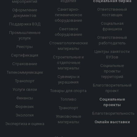
изделия
социальная биржа
мероприятий
Санитарно-
Ответственный
Оформление
гигиеническое
поставщик
документов
оборудование
Социальная
Поддержка ВЭД
Световое
франшиза
Промышленные
оборудование
Ответственный
услуги
Стоматологические
работодатель
Реестры
материалы
Центры занятости
Сертификация
Строительные и
ВУЗов
отделочные
Страхование
Социальные
материалы
проекты
Телекоммуникации
Сувениры и
территорий
Транспорт
украшения
Благотворительный
Услуги связи
Товары для спорта
проект
Финансы
Топливо
Социальные
проекты
Форензик
Транспорт
Благотворительность
Экология
Упаковочные
материалы
Онлайн выставки
Экспертиза и оценка