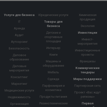
Услуги для бизнеса
Юридические услуги
Химическая
продукция
IT
Товары для
бизнеса
Экология
Аренда
Детские и
Инвестиции
Аудит
спортивные
Инвест-
площадки
Аутсорсинг
мероприятия
Интерьер
Безопасность
Инвестиционные
Книги
проекты
Деловое
образование
Машины и
Франшизы
оборудование
Деловые
Коммерческие
мероприятия
Мебель
тендеры
Консалтинг
Одежда
Меры поддержки
Маркетинг
Парфюмерия и
Партнерская сеть
косметика
Медицинские услуги
Проект «Вас ждут
Продукты питания
регионы»
Недвижимость
Резинотехнические
Первая
Организация