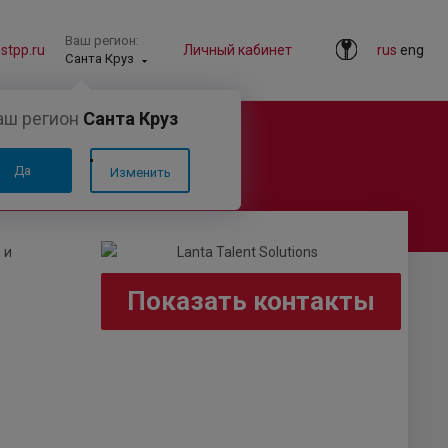
Ваш регион:
tpp.ru
Личный кабинет
rus
eng
Санта Круз
аш регион
Санта Круз
Да
Изменить
 и
Показать контакты