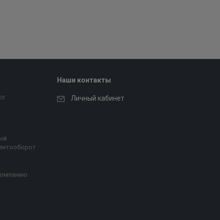
Наши контакты
ог
Личный кабинет
ый
ентооборот
компанию