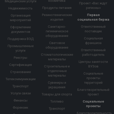
косметика
Медицинские услуги
Проект «Вас ждут
Продукты питания
регионы»
Недвижимость
Резинотехнические
Первая
Организация
изделия
социальная биржа
мероприятий
Санитарно-
Ответственный
Оформление
гигиеническое
поставщик
документов
оборудование
Социальная
Поддержка ВЭД
Световое
франшиза
Промышленные
оборудование
Ответственный
услуги
Стоматологические
работодатель
Реестры
материалы
Центры занятости
Сертификация
Строительные и
ВУЗов
отделочные
Страхование
Социальные
материалы
проекты
Телекоммуникации
Сувениры и
территорий
Транспорт
украшения
Благотворительный
Услуги связи
Товары для спорта
проект
Финансы
Топливо
Социальные
проекты
Форензик
Транспорт
Благотворительность