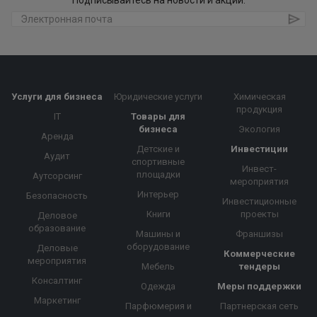
Подписывайтесь на новости и акции:
Услуги для бизнеса
Юридические услуги
Химическая
продукция
IT
Товары для
бизнеса
Экология
Аренда
Детские и
Инвестиции
Аудит
спортивные
Инвест-
площадки
Аутсорсинг
мероприятия
Интерьер
Безопасность
Инвестиционные
Книги
проекты
Деловое
образование
Машины и
Франшизы
оборудование
Деловые
Коммерческие
мероприятия
Мебель
тендеры
Консалтинг
Одежда
Меры поддержки
Маркетинг
Парфюмерия и
Партнерская сеть