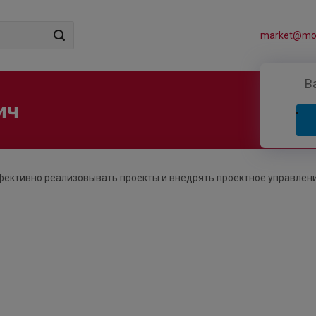
market@mos
В
ич
фективно реализовывать проекты и внедрять проектное управлени