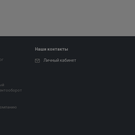
Наши контакты
ог
Личный кабинет
ый
ентооборот
компанию