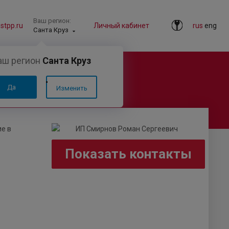
Ваш регион:
tpp.ru
Личный кабинет
rus
eng
Санта Круз
аш регион
Санта Круз
Да
Изменить
е в
Показать контакты