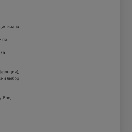
ция врача
и по
 за
Франция),
окий выбор
y-Ban,