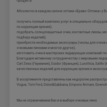
продукта.
Абсолютно в каждом салоне оптики «Браво-Оптика» у В
получить полный комплекс услуг в специально оборудо
по коррекции зрения);
подобрать солнцезащитные очки, контактные линзы, ме
подбору изделий);
приобрести необходимые аксессуары (чехлы для очков и
очковыми линзами и многое другое);
изготовить очки в мастерских лидирующих компаний-п
Благодаря активному сотрудничеству с мировыми лидера
Carl Zeiss (Германия), Essilor (Франция), Luxottica, S
качественных изделий для коррекции зрения и аксессуа
В ассортименте представлены как недорогие распростра
Vogue, Tom Ford, Dolce&Gabbana, Emporio Armani, Givenchy
Мы не ограничиваем Вас и в выборе очковых линз: