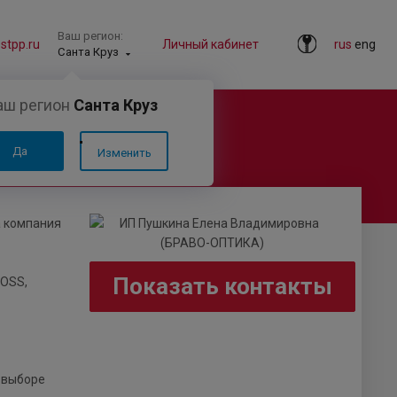
Ваш регион:
tpp.ru
Личный кабинет
rus
eng
Санта Круз
аш регион
Санта Круз
Да
Изменить
а компания
Показать контакты
BOSS,
 выборе