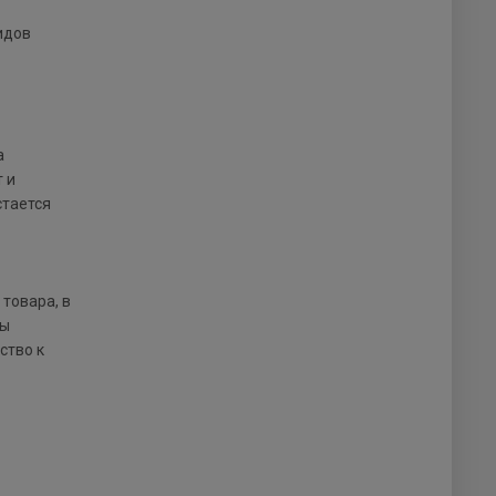
идов
а
 и
стается
товара, в
бы
ство к