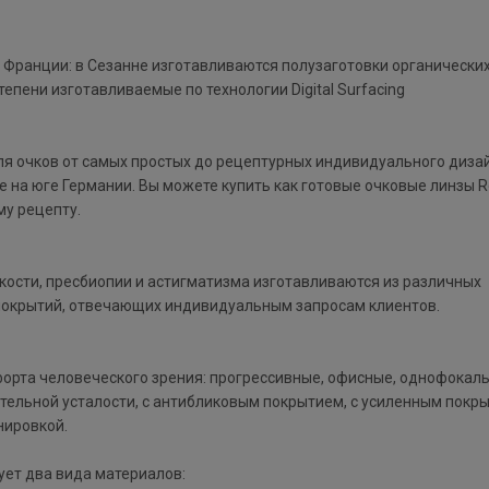
Франции: в Сезанне изготавливаются полузаготовки органических 
пени изготавливаемые по технологии Digi­tal Surfacing
ля очков от самых простых до рецептурных индивидуального диза
 на юге Германии. Вы можете купить как готовые очковые линзы R
му рецепту.
кости, пресбиопии и астигматизма изготавливаются из различных
покрытий, отвечающих индивидуальным запросам клиентов.
мфорта человеческого зрения: прогрессивные, офисные, однофокал
ельной усталости, с антибликовым покрытием, с усиленным покры
нировкой.
ует два вида материалов: