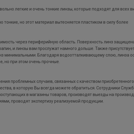
вольно легкие и очень тонкие линзы, которые подходят для всех в
о тонкие, но этот материал вытесняется пластиком в силу более
димость через периферийную область. Поверхность линз защищен
пин, и линзы вам прослужат намного дольше. Также присутствует
инз минимальными. Благодаря водоотталкивающему слою, линза о
е, но при этом очень прочные.
ния проблемных случаев, связанных с качеством приобретенного 
ества, в которую Вы всегда можете обратиться. Сотрудники Служ
поступающих в магазины товаров, производят выезды на производ
ями, проводят экспертизу реализуемой продукции.