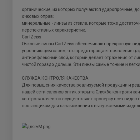
органические, из которых получаются ударопрочные, до
очковых оправ;
минеральные - линзы из стекла, которые тоже достаточн
перспективных характеристик.
Carl Zeiss
Очковые линзы Carl Zeiss обеспечивают прекрасную ви
упрочняющим слоем, что предотвращает появление цара
антирефлексный слой, который делает отражения от л
чистой гораздо дольше. Эти линзы самые тонкие и легки
СЛУЖБА КОНТРОЛЯ КАЧЕСТВА
Для повышения качества реализуемой продукции и реше
нашей сети салонов оптик открыта Служба контроля кач
контроля качества осуществляют проверку всех видов 
поставщикам для ознакомления с выпускаемыми издели