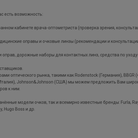
ас есть возможность:
ванном кабинете врача-оптометриста (проверка зрения, консульта
дицинские оправы и очковые линзы (рекомендации и консультаци
 оправ, дорожные наборы для контактных линз, средства по уходу
оставщиков.
ми оптического рынка, такими как Rodenstock (Германия), BBGR (
afilo (Италия), Johnson&Johnson (США) мы можем предложить Вам шир
ров к ним.
нённые модели очков, так и всемирно известные бренды: Furla, Ra
, Hugo Boss и др.