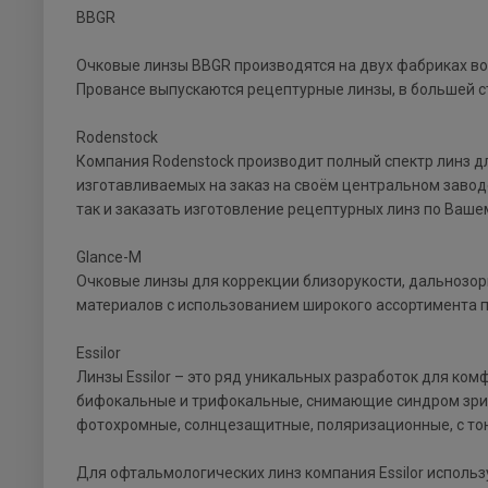
BBGR
Очковые линзы BBGR производятся на двух фабриках во 
Прованcе выпускаются рецептурные линзы, в большей сте
Rodenstock
Компания Rodenstock производит полный спектр линз д
изготавливаемых на заказ на своём центральном заводе
так и заказать изготовление рецептурных линз по Ваше
Glance-M
Очковые линзы для коррекции близорукости, дальнозор
материалов с использованием широкого ассортимента 
Essilor
Линзы Essilor – это ряд уникальных разработок для ко
бифокальные и трифокальные, снимающие синдром зрит
фотохромные, солнцезащитные, поляризационные, с то
Для офтальмологических линз компания Essilor использ