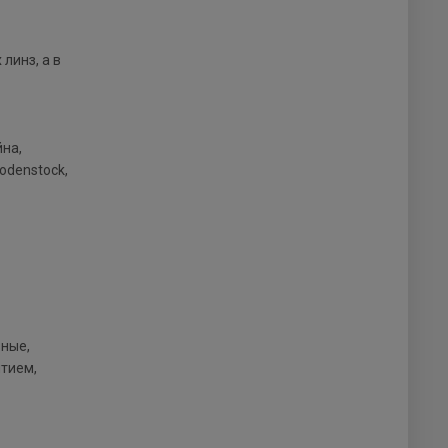
линз, а в
йна,
odenstock,
ьные,
тием,