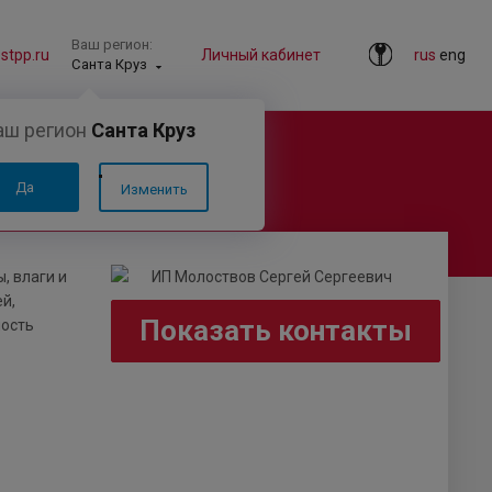
Ваш регион:
tpp.ru
Личный кабинет
rus
eng
Санта Круз
аш регион
Санта Круз
Да
Изменить
, влаги и
й,
Показать контакты
ность