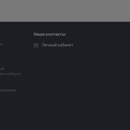
Наши контакты
ог
Личный кабинет
ый
ентооборот
компанию