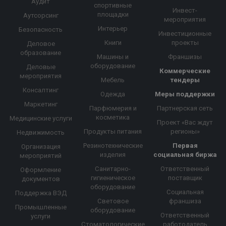
Аудит
спортивные
Инвест-
площадки
Аутсорсинг
мероприятия
Интерьер
Безопасность
Инвестиционные
Книги
проекты
Деловое
образование
Машины и
Франшизы
оборудование
Деловые
Коммерческие
мероприятия
Мебель
тендеры
Консалтинг
Одежда
Меры поддержки
Маркетинг
Парфюмерия и
Партнерская сеть
косметика
Медицинские услуги
Проект «Вас ждут
Продукты питания
регионы»
Недвижимость
Резинотехнические
Первая
Организация
изделия
социальная биржа
мероприятий
Санитарно-
Ответственный
Оформление
гигиеническое
поставщик
документов
оборудование
Социальная
Поддержка ВЭД
Световое
франшиза
Промышленные
оборудование
Ответственный
услуги
Стоматологические
работодатель