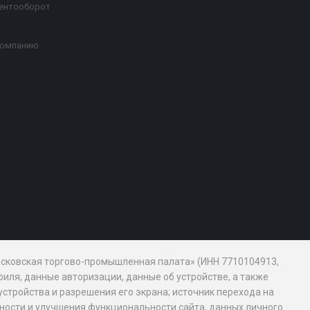
ентооборот
компанию
Московская торгово-промышленная палата» (ИНН 7710104913,
иля, данные авторизации, данные об устройстве, а также
устройства и разрешения его экрана; источник перехода на
обности и улучшения функциональности сайта, данных личного