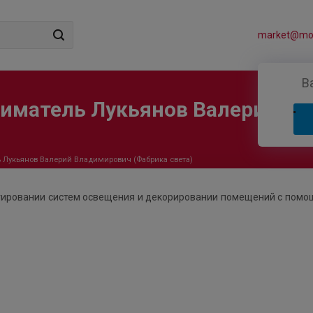
market@mos
В
иматель Лукьянов Валерий Вл
Лукьянов Валерий Владимирович (Фабрика света)
ктировании систем освещения и декорировании помещений с пом