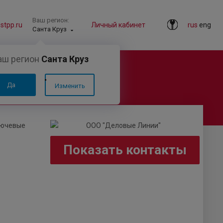
Ваш регион:
tpp.ru
Личный кабинет
rus
eng
Санта Круз
аш регион
Санта Круз
Да
Изменить
лючевые
Показать контакты