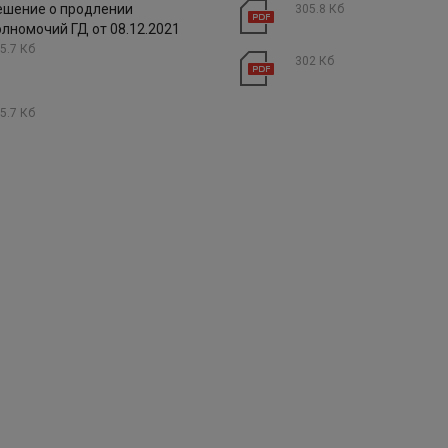
ешение о продлении
305.8 Кб
олномочий ГД от 08.12.2021
5.7 Кб
302 Кб
5.7 Кб