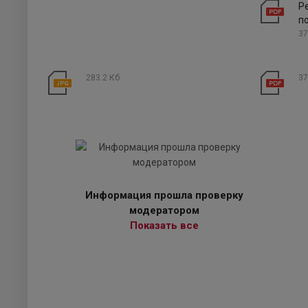
Р
п
37
283.2 Кб
37
Информация прошла проверку
модератором
Показать все