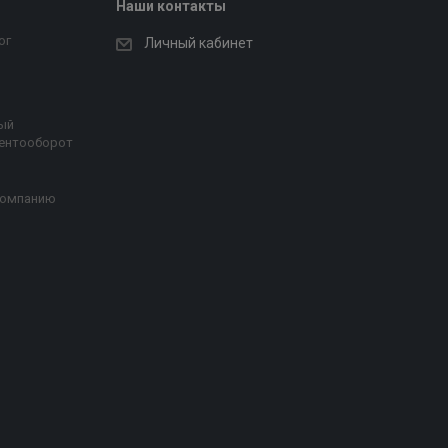
Наши контакты
ог
Личный кабинет
ый
ентооборот
компанию