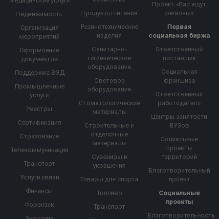
Медицинские услуги
Проект «Вас ждут
Продукты питания
регионы»
Недвижимость
Резинотехнические
Первая
Организация
изделия
социальная биржа
мероприятий
Санитарно-
Ответственный
Оформление
гигиеническое
поставщик
документов
оборудование
Социальная
Поддержка ВЭД
Световое
франшиза
Промышленные
оборудование
Ответственный
услуги
Стоматологические
работодатель
Реестры
материалы
Центры занятости
Сертификация
Строительные и
ВУЗов
отделочные
Страхование
Социальные
материалы
проекты
Телекоммуникации
Сувениры и
территорий
Транспорт
украшения
Благотворительный
Услуги связи
Товары для спорта
проект
Финансы
Топливо
Социальные
проекты
Форензик
Транспорт
Благотворительность
Экология