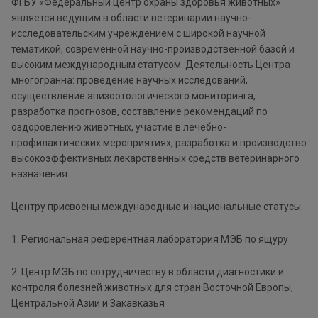
ФГБУ «Федеральный центр охраны здоровья животных»
является ведущим в области ветеринарии научно-
исследовательским учрежде­нием с широкой научной
тематикой, современной научно-произ­водственной базой и
высоким международным стату­сом. Деятельность Центра
многогранна: проведение научных исследований,
осуществление эпизоотологического монито­ринга,
разработка прогнозов, составление рекомендаций по
оздоровлению животных, участие в лечебно-
профилактических мероприятиях, разработка и производство
высокоэффективных лекарственных средств ветеринарного
назначения.
Центру присвоены международные и национальные статусы:
1. Региональная референт­ная лаборатория МЭБ по ящуру
2. Центр МЭБ по со­трудничеству в области диагностики и
контроля бо­лезней животных для стран Восточной Европы,
Цен­тральной Азии и Закавказья