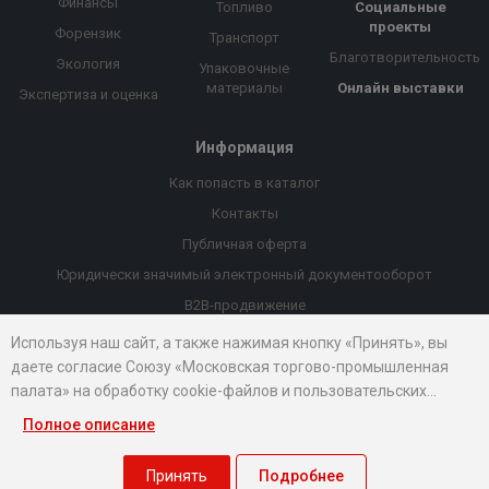
Финансы
Топливо
Социальные
проекты
Форензик
Транспорт
Благотворительность
Экология
Упаковочные
материалы
Онлайн выставки
Экспертиза и оценка
Информация
Как попасть в каталог
Контакты
Публичная оферта
Юридически значимый электронный документооборот
B2B-продвижение
Порекомендовать компанию
Используя наш сайт, а также нажимая кнопку «Принять», вы
даете согласие Союзу «Московская торгово-промышленная
Онлайн выставки
палата» на обработку cookie-файлов и пользовательских
Рейтинг компаний
данных...
Полное описание
© 2026 Все права защищены.
Правовые документы
Принять
Подробнее