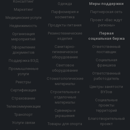
Консалтинг
Одежда
Меры поддержки
Маркетинг
Парфюмерия и
Партнерская сеть
косметика
Медицинские услуги
Проект «Вас ждут
Продукты питания
регионы»
Недвижимость
Резинотехнические
Первая
Организация
изделия
социальная биржа
мероприятий
Санитарно-
Ответственный
Оформление
гигиеническое
поставщик
документов
оборудование
Социальная
Поддержка ВЭД
Световое
франшиза
Промышленные
оборудование
Ответственный
услуги
Стоматологические
работодатель
Реестры
материалы
Центры занятости
Сертификация
Строительные и
ВУЗов
отделочные
Страхование
Социальные
материалы
проекты
Телекоммуникации
Сувениры и
территорий
Транспорт
украшения
Благотворительный
Услуги связи
Товары для спорта
проект